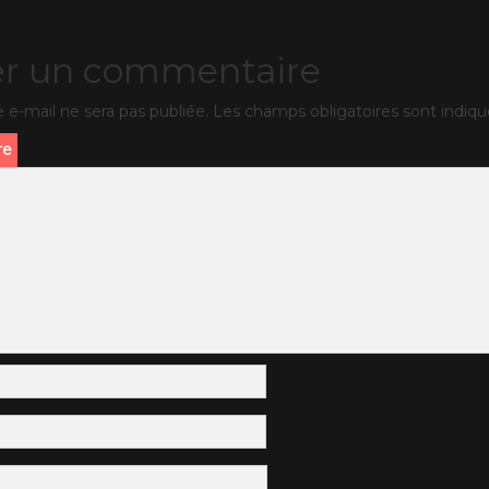
er un commentaire
 e-mail ne sera pas publiée.
Les champs obligatoires sont indiq
re