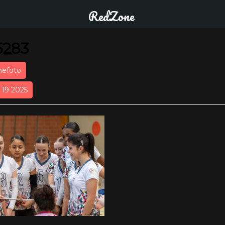
RedZone
5283
nefoto
r 19 2025