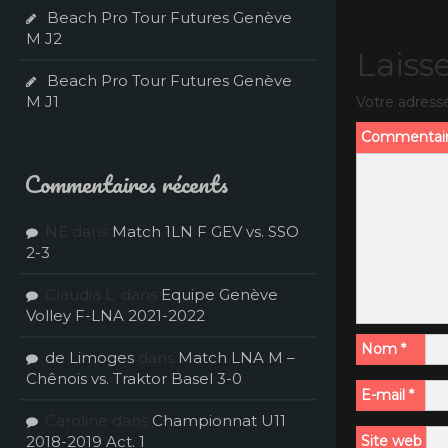
Beach Pro Tour Futures Genève
M J2
Laiss
Beach Pro Tour Futures Genève
M J1
Votre adresse
Commentai
Commentaires récents
NE
dans
Match 1LN F GEV vs. SSO
2-3
Claudia L.
dans
Equipe Genève
Volley F-LNA 2021-2022
Nom
*
de Limoges
dans
Match LNA M –
Chênois vs. Traktor Basel 3-0
E-mail
*
Caroline
dans
Championnat U11
2018-2019 Act. 1
Site web