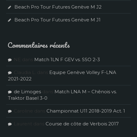
Beach Pro Tour Futures Genève M J2
Beach Pro Tour Futures Genève M J1
Commentaires récents
NE
dans
Match 1LN F GEV vs. SSO 2-3
Claudia L.
dans
Equipe Genève Volley F-LNA
2021-2022
de Limoges
dans
Match LNA M – Chênois vs.
Traktor Basel 3-0
Caroline
dans
Championnat U11 2018-2019 Act. 1
Laurent
dans
Course de côte de Verbois 2017