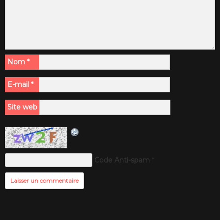
Nom
*
E-mail
*
Site web
Code Anti-spam
*