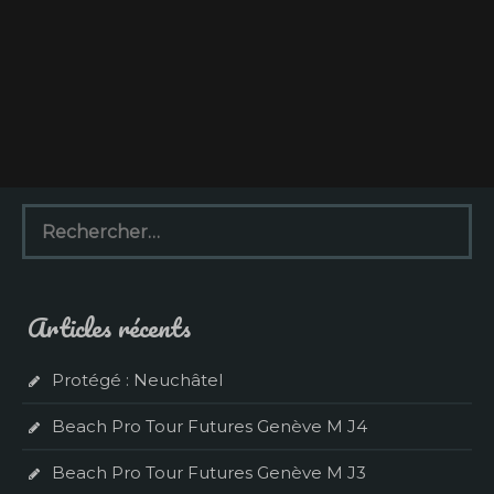
R
e
c
h
e
Articles récents
r
c
h
Protégé : Neuchâtel
e
r
Beach Pro Tour Futures Genève M J4
:
Beach Pro Tour Futures Genève M J3