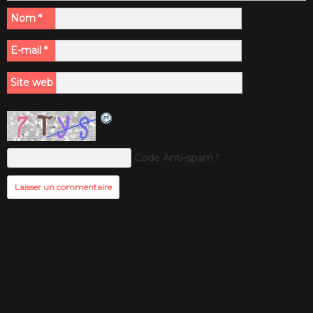
Nom
*
E-mail
*
Site web
Code Anti-spam
*