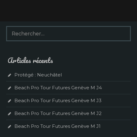
R
e
c
h
e
Articles récents
r
c
h
Protégé : Neuchâtel
e
r
Beach Pro Tour Futures Genève M J4
:
Beach Pro Tour Futures Genève M J3
Beach Pro Tour Futures Genève M J2
Beach Pro Tour Futures Genève M J1