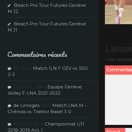
Beach Pro Tour Futures Genève
M J2
Beach Pro Tour Futures Genève
M J1
Laiss
Commentaires récents
Votre adresse
NE
dans
Match 1LN F GEV vs. SSO
Commentai
2-3
Claudia L.
dans
Equipe Genève
Volley F-LNA 2021-2022
de Limoges
dans
Match LNA M –
Chênois vs. Traktor Basel 3-0
Caroline
dans
Championnat U11
2018-2019 Act. 1