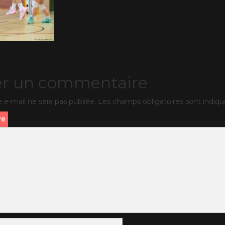
er un commentaire
 e-mail ne sera pas publiée.
Les champs obligatoires sont indiq
re