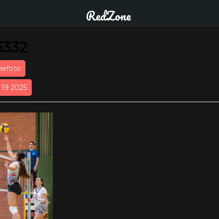
RedZone
5332
nefoto
r 19 2025