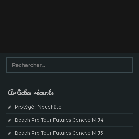
R
e
c
h
e
Articles récents
r
c
h
Protégé : Neuchâtel
e
r
Beach Pro Tour Futures Genève M J4
:
Beach Pro Tour Futures Genève M J3