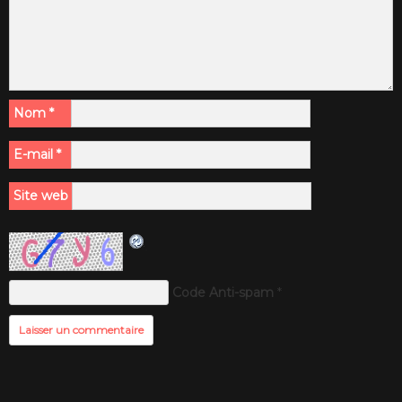
Nom
*
E-mail
*
Site web
Code Anti-spam
*