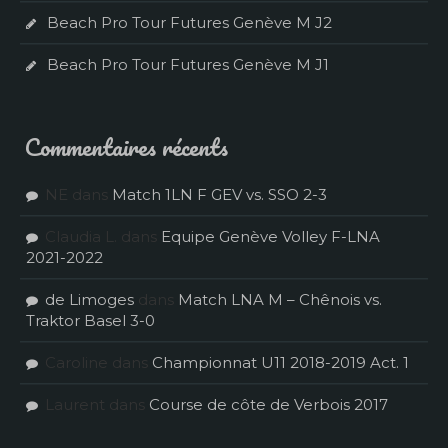
Beach Pro Tour Futures Genève M J2
Beach Pro Tour Futures Genève M J1
Commentaires récents
NE
dans
Match 1LN F GEV vs. SSO 2-3
Claudia L.
dans
Equipe Genève Volley F-LNA
2021-2022
de Limoges
dans
Match LNA M – Chênois vs.
Traktor Basel 3-0
Caroline
dans
Championnat U11 2018-2019 Act. 1
Laurent
dans
Course de côte de Verbois 2017