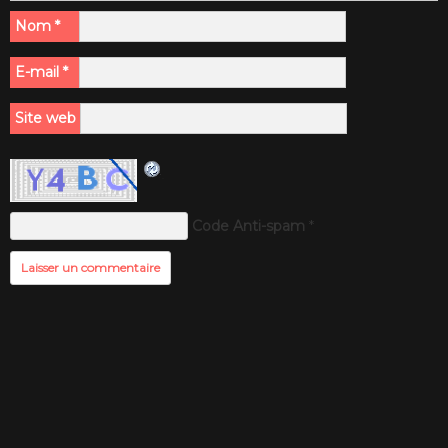
Nom
*
E-mail
*
Site web
Code Anti-spam
*