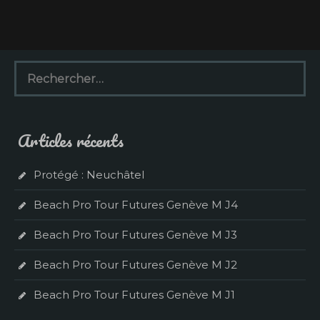
R
e
c
h
e
Articles récents
r
c
h
Protégé : Neuchâtel
e
r
Beach Pro Tour Futures Genève M J4
:
Beach Pro Tour Futures Genève M J3
Beach Pro Tour Futures Genève M J2
Beach Pro Tour Futures Genève M J1