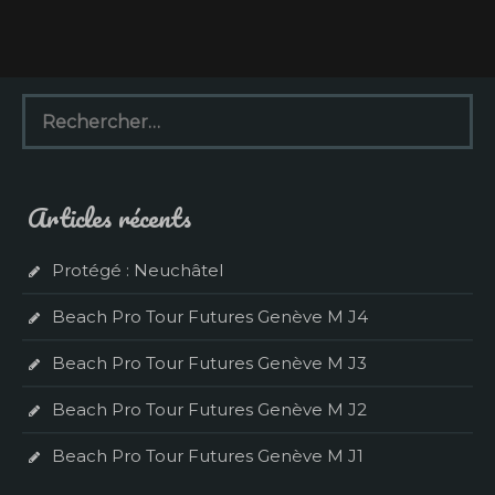
R
e
c
h
e
Articles récents
r
c
h
Protégé : Neuchâtel
e
r
Beach Pro Tour Futures Genève M J4
:
Beach Pro Tour Futures Genève M J3
Beach Pro Tour Futures Genève M J2
Beach Pro Tour Futures Genève M J1