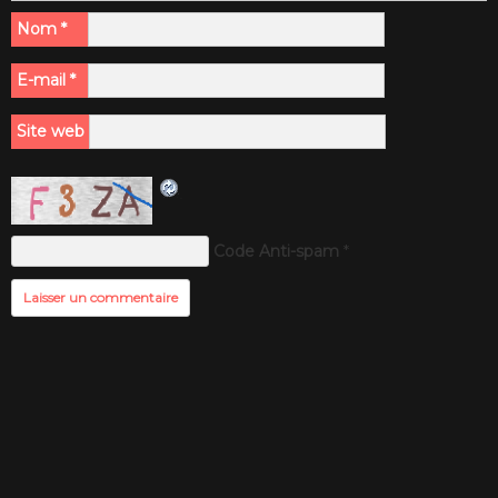
Nom
*
E-mail
*
Site web
Code Anti-spam
*