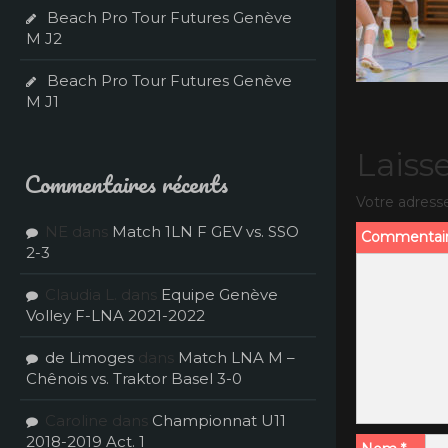
Beach Pro Tour Futures Genève
M J2
Beach Pro Tour Futures Genève
M J1
Laiss
Commentaires récents
Votre adresse
NE
dans
Match 1LN F GEV vs. SSO
Commentai
2-3
Claudia L.
dans
Equipe Genève
Volley F-LNA 2021-2022
de Limoges
dans
Match LNA M –
Chênois vs. Traktor Basel 3-0
Caroline
dans
Championnat U11
2018-2019 Act. 1