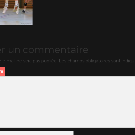
er un commentaire
 e-mail ne sera pas publiée.
Les champs obligatoires sont indiq
re