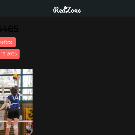
RedZone
5465
nefoto
r 19 2025