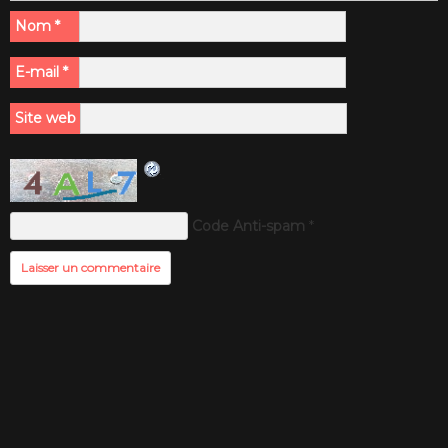
Nom
*
E-mail
*
Site web
Code Anti-spam
*