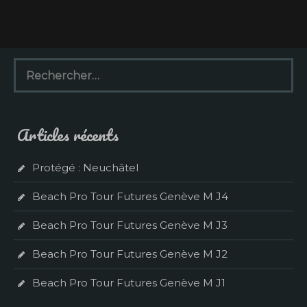
R
e
c
h
e
Articles récents
r
c
h
Protégé : Neuchâtel
e
r
Beach Pro Tour Futures Genève M J4
:
Beach Pro Tour Futures Genève M J3
Beach Pro Tour Futures Genève M J2
Beach Pro Tour Futures Genève M J1