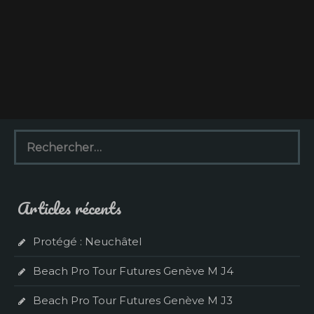
R
e
c
h
e
Articles récents
r
c
h
Protégé : Neuchâtel
e
r
Beach Pro Tour Futures Genève M J4
:
Beach Pro Tour Futures Genève M J3