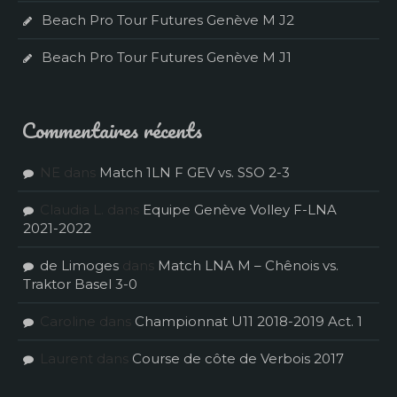
Beach Pro Tour Futures Genève M J2
Beach Pro Tour Futures Genève M J1
Commentaires récents
NE
dans
Match 1LN F GEV vs. SSO 2-3
Claudia L.
dans
Equipe Genève Volley F-LNA
2021-2022
de Limoges
dans
Match LNA M – Chênois vs.
Traktor Basel 3-0
Caroline
dans
Championnat U11 2018-2019 Act. 1
Laurent
dans
Course de côte de Verbois 2017