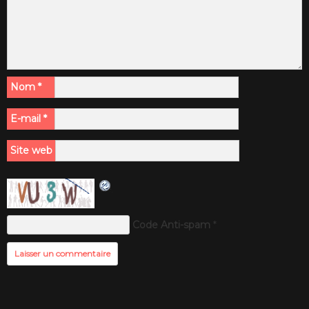
Nom
*
E-mail
*
Site web
Code Anti-spam
*