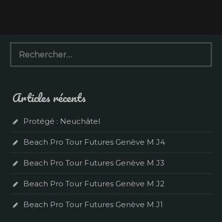
R
e
c
h
e
Articles récents
r
c
h
Protégé : Neuchâtel
e
r
Beach Pro Tour Futures Genève M J4
:
Beach Pro Tour Futures Genève M J3
Beach Pro Tour Futures Genève M J2
Beach Pro Tour Futures Genève M J1