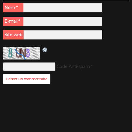
Nom
*
E-mail
*
Site web
Code Anti-spam
*