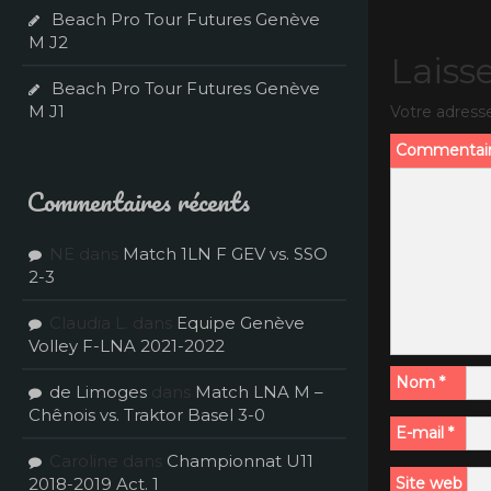
Beach Pro Tour Futures Genève
M J2
Laiss
Beach Pro Tour Futures Genève
M J1
Votre adresse
Commentai
Commentaires récents
NE
dans
Match 1LN F GEV vs. SSO
2-3
Claudia L.
dans
Equipe Genève
Volley F-LNA 2021-2022
Nom
*
de Limoges
dans
Match LNA M –
Chênois vs. Traktor Basel 3-0
E-mail
*
Caroline
dans
Championnat U11
2018-2019 Act. 1
Site web