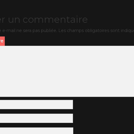
er un commentaire
 e-mail ne sera pas publiée.
Les champs obligatoires sont indiq
re