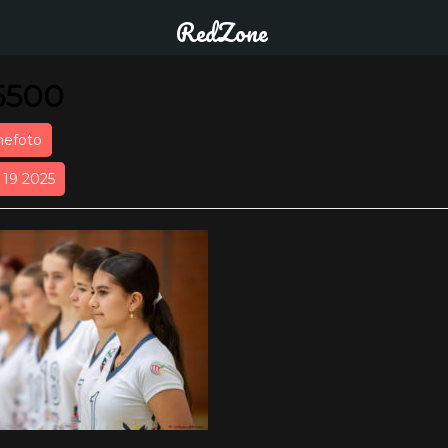
RedZone
5500
nefoto
r 19 2025