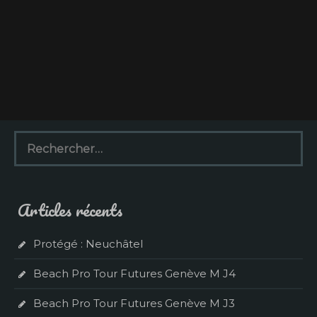
R
e
c
h
e
Articles récents
r
c
h
Protégé : Neuchâtel
e
r
Beach Pro Tour Futures Genève M J4
:
Beach Pro Tour Futures Genève M J3