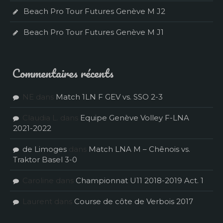
Beach Pro Tour Futures Genève M J2
Beach Pro Tour Futures Genève M J1
Commentaires récents
NE
dans
Match 1LN F GEV vs. SSO 2-3
Claudia L.
dans
Equipe Genève Volley F-LNA
2021-2022
de Limoges
dans
Match LNA M – Chênois vs.
Traktor Basel 3-0
Caroline
dans
Championnat U11 2018-2019 Act. 1
Laurent
dans
Course de côte de Verbois 2017