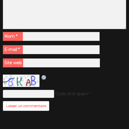
Nom
*
E-mail
*
Site web
Code Anti-spam
*