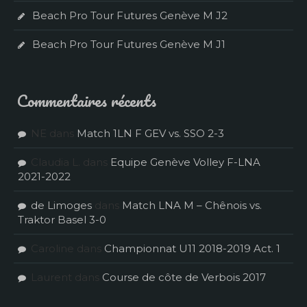
Beach Pro Tour Futures Genève M J2
Beach Pro Tour Futures Genève M J1
Commentaires récents
NE
dans
Match 1LN F GEV vs. SSO 2-3
Claudia L.
dans
Equipe Genève Volley F-LNA
2021-2022
de Limoges
dans
Match LNA M – Chênois vs.
Traktor Basel 3-0
Caroline
dans
Championnat U11 2018-2019 Act. 1
Laurent
dans
Course de côte de Verbois 2017