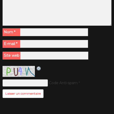
Nom
*
E-mail
*
Site web
Code Anti-spam
*