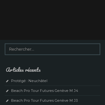
R
e
c
h
e
Articles récents
r
c
h
Protégé : Neuchâtel
e
r
Beach Pro Tour Futures Genève M J4
:
Beach Pro Tour Futures Genève M J3