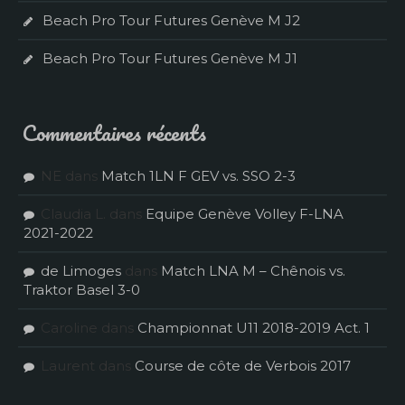
Beach Pro Tour Futures Genève M J2
Beach Pro Tour Futures Genève M J1
Commentaires récents
NE
dans
Match 1LN F GEV vs. SSO 2-3
Claudia L.
dans
Equipe Genève Volley F-LNA
2021-2022
de Limoges
dans
Match LNA M – Chênois vs.
Traktor Basel 3-0
Caroline
dans
Championnat U11 2018-2019 Act. 1
Laurent
dans
Course de côte de Verbois 2017