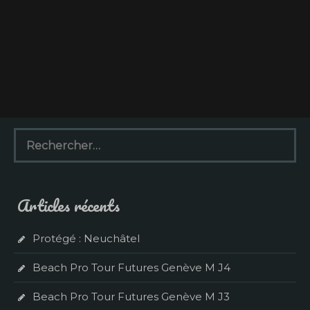
R
e
c
h
e
Articles récents
r
c
h
Protégé : Neuchâtel
e
r
Beach Pro Tour Futures Genève M J4
:
Beach Pro Tour Futures Genève M J3