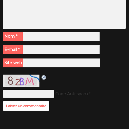
Nom
*
E-mail
*
Site web
Code Anti-spam
*