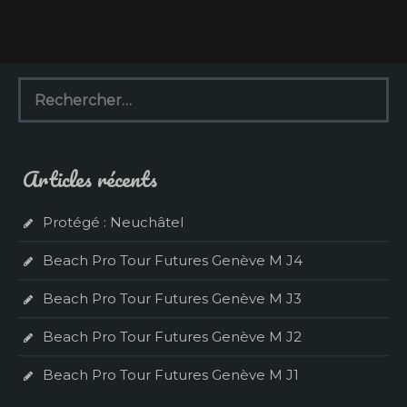
R
e
c
h
e
Articles récents
r
c
h
Protégé : Neuchâtel
e
r
Beach Pro Tour Futures Genève M J4
:
Beach Pro Tour Futures Genève M J3
Beach Pro Tour Futures Genève M J2
Beach Pro Tour Futures Genève M J1