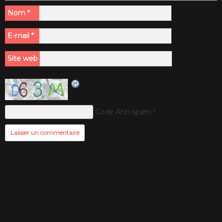
Nom
*
E-mail
*
Site web
Code Anti-spam
*