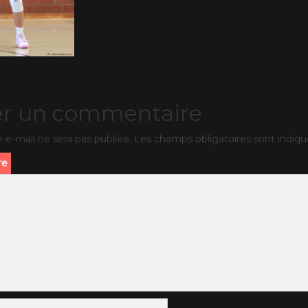
er un commentaire
 e-mail ne sera pas publiée.
Les champs obligatoires sont indiq
re