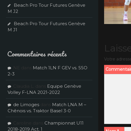
Beach Pro Tour Futures Genève
M J2
Beach Pro Tour Futures Genève
M J1
Laiss
Commentaires récents
Votre adresse
NE
dans
Match 1LN F GEV vs. SSO
Commentai
2-3
Claudia L.
dans
Equipe Genève
Volley F-LNA 2021-2022
de Limoges
dans
Match LNA M –
Chênois vs. Traktor Basel 3-0
Caroline
dans
Championnat U11
2018-2019 Act. 1