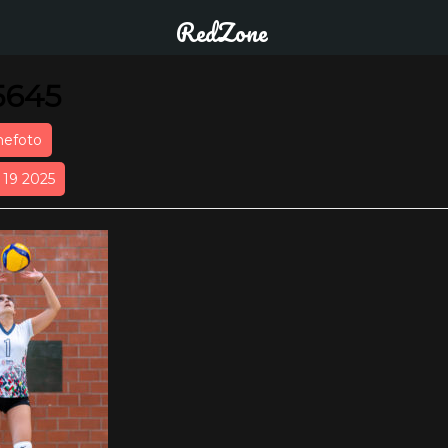
RedZone
5645
nefoto
r 19 2025