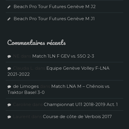
Beach Pro Tour Futures Genève M J2
Beach Pro Tour Futures Genève M J1
Commentaires récents
NE
dans
Match 1LN F GEV vs. SSO 2-3
Claudia L.
dans
Equipe Genève Volley F-LNA
2021-2022
de Limoges
dans
Match LNA M – Chênois vs.
Traktor Basel 3-0
Caroline
dans
Championnat U11 2018-2019 Act. 1
Laurent
dans
Course de côte de Verbois 2017