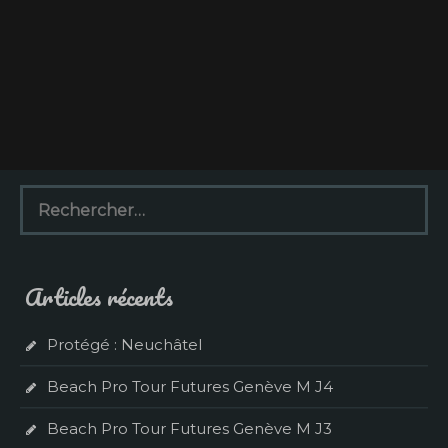
R
e
c
h
e
Articles récents
r
c
h
Protégé : Neuchâtel
e
r
Beach Pro Tour Futures Genève M J4
:
Beach Pro Tour Futures Genève M J3