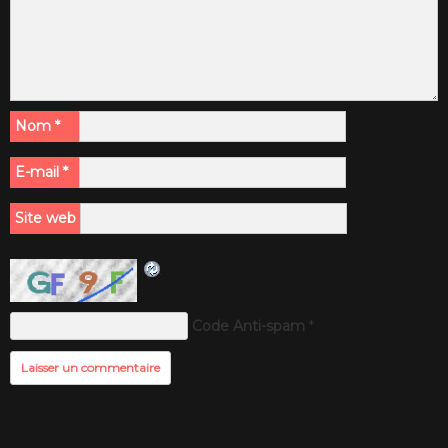
Nom
*
E-mail
*
Site web
Code Anti-spam
*