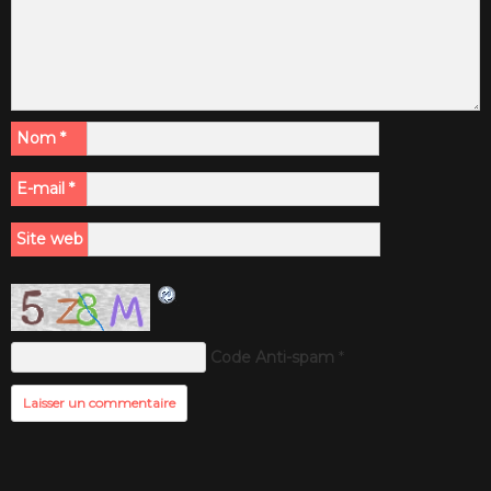
Nom
*
E-mail
*
Site web
Code Anti-spam
*