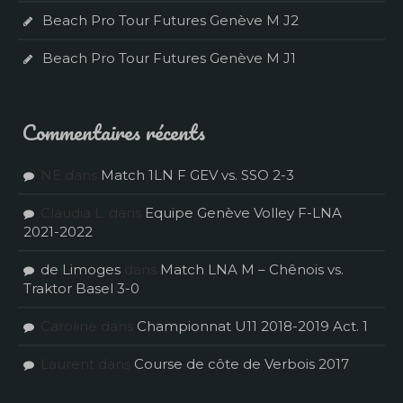
Beach Pro Tour Futures Genève M J2
Beach Pro Tour Futures Genève M J1
Commentaires récents
NE
dans
Match 1LN F GEV vs. SSO 2-3
Claudia L.
dans
Equipe Genève Volley F-LNA
2021-2022
de Limoges
dans
Match LNA M – Chênois vs.
Traktor Basel 3-0
Caroline
dans
Championnat U11 2018-2019 Act. 1
Laurent
dans
Course de côte de Verbois 2017