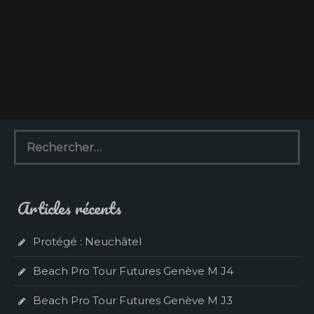
R
e
c
h
e
Articles récents
r
c
h
Protégé : Neuchâtel
e
r
Beach Pro Tour Futures Genève M J4
:
Beach Pro Tour Futures Genève M J3