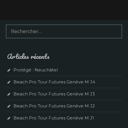
R
e
c
h
e
Articles récents
r
c
h
Protégé : Neuchâtel
e
r
Beach Pro Tour Futures Genève M J4
:
Beach Pro Tour Futures Genève M J3
Beach Pro Tour Futures Genève M J2
Beach Pro Tour Futures Genève M J1