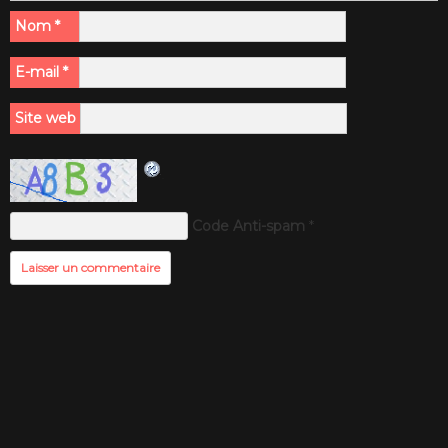
Nom
*
E-mail
*
Site web
Code Anti-spam
*