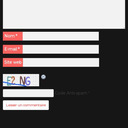
Nom
*
E-mail
*
Site web
Code Anti-spam
*