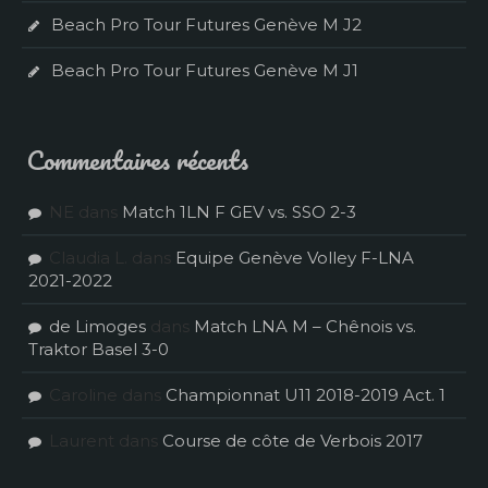
Beach Pro Tour Futures Genève M J2
Beach Pro Tour Futures Genève M J1
Commentaires récents
NE
dans
Match 1LN F GEV vs. SSO 2-3
Claudia L.
dans
Equipe Genève Volley F-LNA
2021-2022
de Limoges
dans
Match LNA M – Chênois vs.
Traktor Basel 3-0
Caroline
dans
Championnat U11 2018-2019 Act. 1
Laurent
dans
Course de côte de Verbois 2017