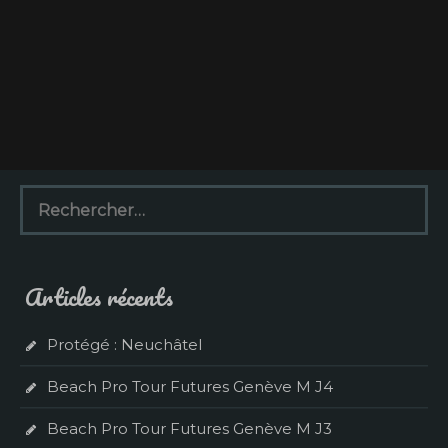
R
e
c
h
e
Articles récents
r
c
h
Protégé : Neuchâtel
e
r
Beach Pro Tour Futures Genève M J4
:
Beach Pro Tour Futures Genève M J3