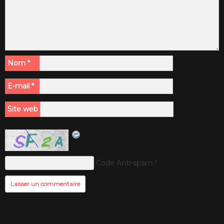
Nom
*
E-mail
*
Site web
Code Anti-spam
*