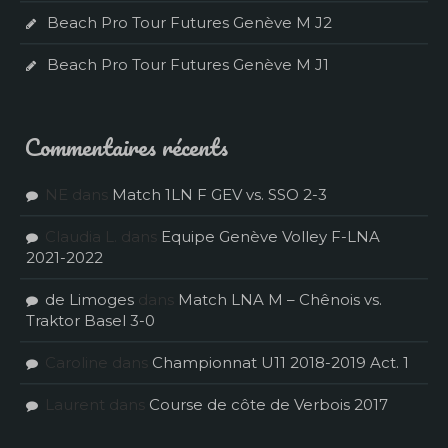
Beach Pro Tour Futures Genève M J2
Beach Pro Tour Futures Genève M J1
Commentaires récents
NE
dans
Match 1LN F GEV vs. SSO 2-3
Claudia L.
dans
Equipe Genève Volley F-LNA
2021-2022
de Limoges
dans
Match LNA M – Chênois vs.
Traktor Basel 3-0
Caroline
dans
Championnat U11 2018-2019 Act. 1
Laurent
dans
Course de côte de Verbois 2017