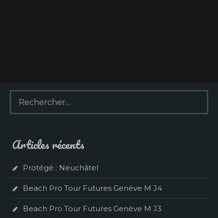
R
e
c
h
e
Articles récents
r
c
h
Protégé : Neuchâtel
e
r
Beach Pro Tour Futures Genève M J4
:
Beach Pro Tour Futures Genève M J3