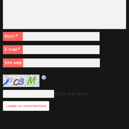
Nom
*
E-mail
*
Site web
Code Anti-spam
*