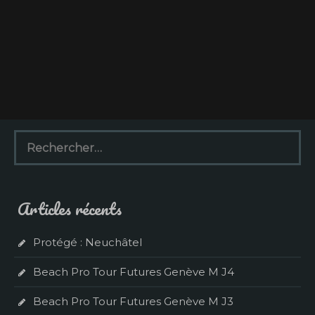
R
e
c
h
e
Articles récents
r
c
h
Protégé : Neuchâtel
e
r
Beach Pro Tour Futures Genève M J4
:
Beach Pro Tour Futures Genève M J3