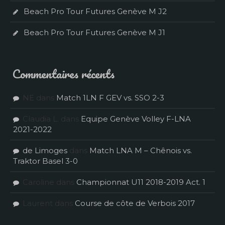
Beach Pro Tour Futures Genève M J2
Beach Pro Tour Futures Genève M J1
Commentaires récents
NE
dans
Match 1LN F GEV vs. SSO 2-3
Claudia L.
dans
Equipe Genève Volley F-LNA
2021-2022
de Limoges
dans
Match LNA M – Chênois vs.
Traktor Basel 3-0
Caroline
dans
Championnat U11 2018-2019 Act. 1
Laurent
dans
Course de côte de Verbois 2017