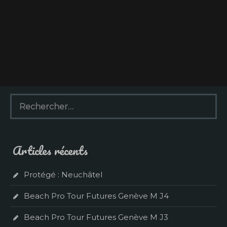
R
e
c
h
e
Articles récents
r
c
h
Protégé : Neuchâtel
e
r
Beach Pro Tour Futures Genève M J4
:
Beach Pro Tour Futures Genève M J3