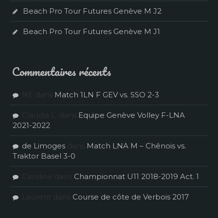
Beach Pro Tour Futures Genève M J2
Beach Pro Tour Futures Genève M J1
Commentaires récents
NE
dans
Match 1LN F GEV vs. SSO 2-3
Claudia L.
dans
Equipe Genève Volley F-LNA
2021-2022
de Limoges
dans
Match LNA M – Chênois vs.
Traktor Basel 3-0
Caroline
dans
Championnat U11 2018-2019 Act. 1
Laurent
dans
Course de côte de Verbois 2017