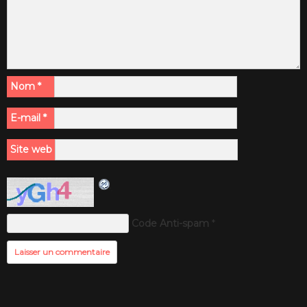
Nom
*
E-mail
*
Site web
Code Anti-spam
*