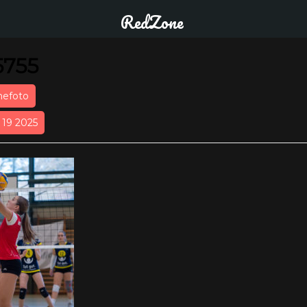
RedZone
5755
nefoto
r 19 2025