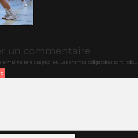
er un commentaire
 e-mail ne sera pas publiée.
Les champs obligatoires sont indiq
re