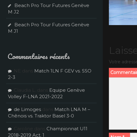
Beach Pro Tour Futures Genève
M J2
Beach Pro Tour Futures Genève
M J1
Laiss
Commentaires récents
Votre adresse
NE
dans
Match 1LN F GEV vs. SSO
Commentai
2-3
Claudia L.
dans
Equipe Genève
Volley F-LNA 2021-2022
de Limoges
dans
Match LNA M –
Chênois vs. Traktor Basel 3-0
Caroline
dans
Championnat U11
2018-2019 Act. 1