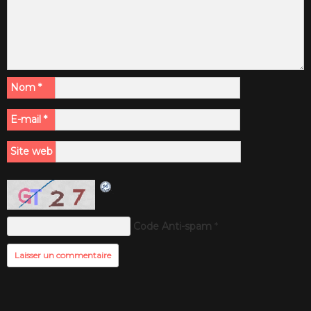
Nom
*
E-mail
*
Site web
Code Anti-spam
*