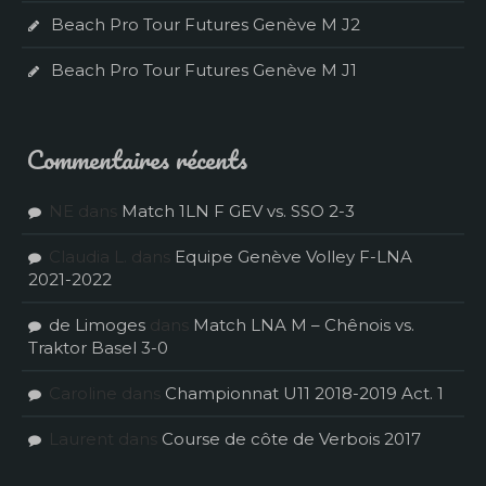
Beach Pro Tour Futures Genève M J2
Beach Pro Tour Futures Genève M J1
Commentaires récents
NE
dans
Match 1LN F GEV vs. SSO 2-3
Claudia L.
dans
Equipe Genève Volley F-LNA
2021-2022
de Limoges
dans
Match LNA M – Chênois vs.
Traktor Basel 3-0
Caroline
dans
Championnat U11 2018-2019 Act. 1
Laurent
dans
Course de côte de Verbois 2017