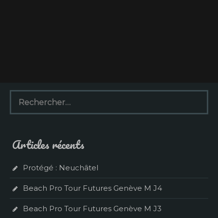
R
e
c
h
e
Articles récents
r
c
h
Protégé : Neuchâtel
e
r
Beach Pro Tour Futures Genève M J4
:
Beach Pro Tour Futures Genève M J3