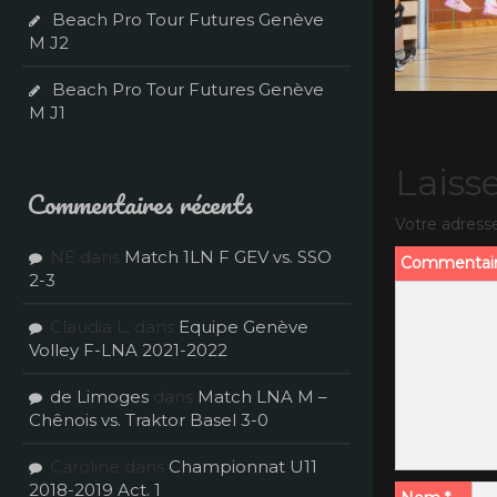
Beach Pro Tour Futures Genève
M J2
Beach Pro Tour Futures Genève
M J1
Laiss
Commentaires récents
Votre adresse
NE
dans
Match 1LN F GEV vs. SSO
Commentai
2-3
Claudia L.
dans
Equipe Genève
Volley F-LNA 2021-2022
de Limoges
dans
Match LNA M –
Chênois vs. Traktor Basel 3-0
Caroline
dans
Championnat U11
2018-2019 Act. 1