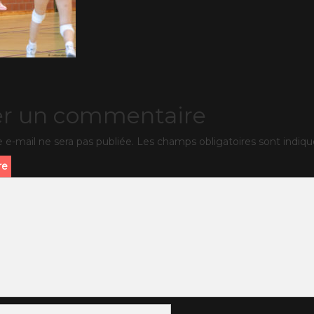
er un commentaire
 e-mail ne sera pas publiée.
Les champs obligatoires sont indiq
re