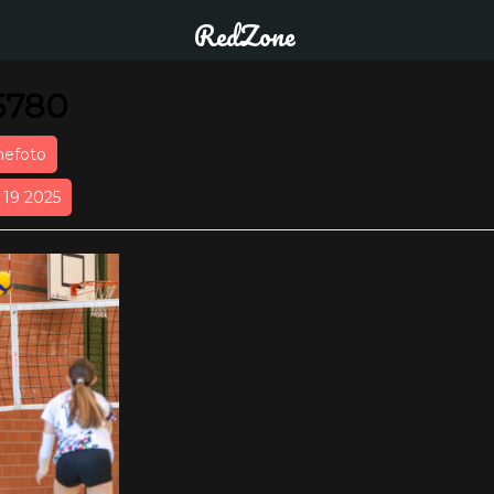
RedZone
5780
nefoto
r 19 2025