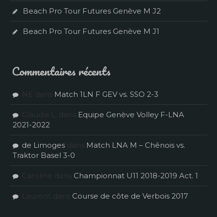
Beach Pro Tour Futures Genève M J2
Beach Pro Tour Futures Genève M J1
Commentaires récents
NE
dans
Match 1LN F GEV vs. SSO 2-3
Claudia L.
dans
Equipe Genève Volley F-LNA
2021-2022
de Limoges
dans
Match LNA M – Chênois vs.
Traktor Basel 3-0
Caroline
dans
Championnat U11 2018-2019 Act. 1
Laurent
dans
Course de côte de Verbois 2017