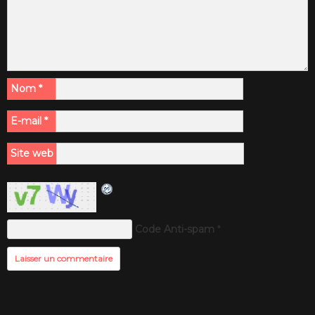
Nom
*
E-mail
*
Site web
Code Anti-spam
*