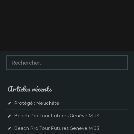
R
e
c
h
e
Articles récents
r
c
h
Protégé : Neuchâtel
e
r
Beach Pro Tour Futures Genève M J4
:
Beach Pro Tour Futures Genève M J3