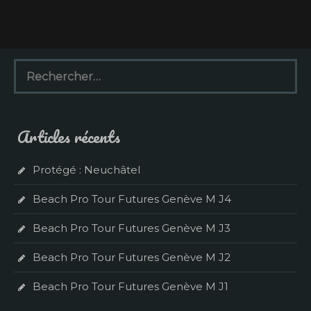
R
e
c
h
e
Articles récents
r
c
h
Protégé : Neuchâtel
e
r
Beach Pro Tour Futures Genève M J4
:
Beach Pro Tour Futures Genève M J3
Beach Pro Tour Futures Genève M J2
Beach Pro Tour Futures Genève M J1