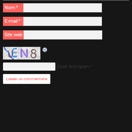
Nom
*
E-mail
*
Site web
Code Anti-spam
*