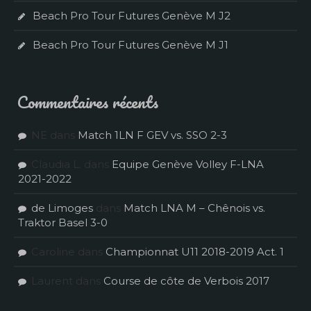
Beach Pro Tour Futures Genève M J2
Beach Pro Tour Futures Genève M J1
Commentaires récents
NE
dans
Match 1LN F GEV vs. SSO 2-3
Claudia L.
dans
Equipe Genève Volley F-LNA
2021-2022
de Limoges
dans
Match LNA M – Chênois vs.
Traktor Basel 3-0
Caroline
dans
Championnat U11 2018-2019 Act. 1
Laurent
dans
Course de côte de Verbois 2017