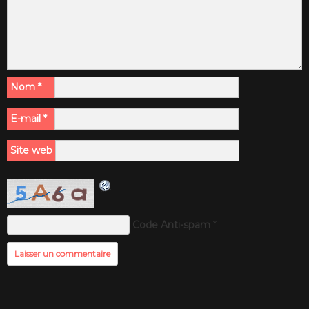
Nom
*
E-mail
*
Site web
Code Anti-spam
*