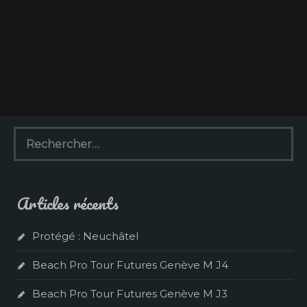
R
e
c
h
e
Articles récents
r
c
h
Protégé : Neuchâtel
e
r
Beach Pro Tour Futures Genève M J4
:
Beach Pro Tour Futures Genève M J3