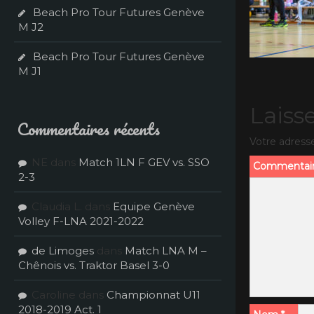
Beach Pro Tour Futures Genève
M J2
Beach Pro Tour Futures Genève
M J1
Laiss
Commentaires récents
Votre adresse
NE
dans
Match 1LN F GEV vs. SSO
Commentai
2-3
Claudia L.
dans
Equipe Genève
Volley F-LNA 2021-2022
de Limoges
dans
Match LNA M –
Chênois vs. Traktor Basel 3-0
Caroline
dans
Championnat U11
2018-2019 Act. 1