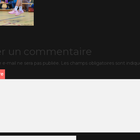
er un commentaire
 e-mail ne sera pas publiée.
Les champs obligatoires sont indiq
re