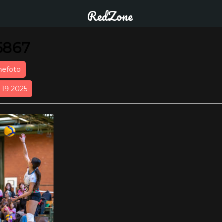
RedZone
5867
nefoto
r 19 2025