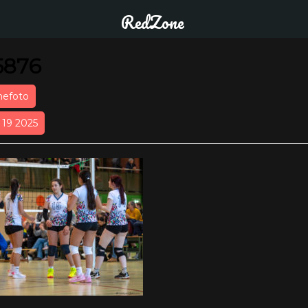
RedZone
5876
nefoto
r 19 2025