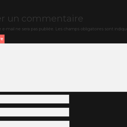
er un commentaire
 e-mail ne sera pas publiée.
Les champs obligatoires sont indiq
re