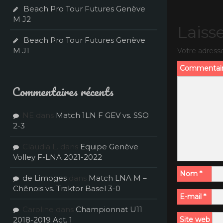
Beach Pro Tour Futures Genève
M J2
Laiss
Beach Pro Tour Futures Genève
M J1
Votre adresse
Commentai
Commentaires récents
NE
dans
Match 1LN F GEV vs. SSO
2-3
Claudia L.
dans
Equipe Genève
Volley F-LNA 2021-2022
Nom
*
de Limoges
dans
Match LNA M –
Chênois vs. Traktor Basel 3-0
E-mail
*
Caroline
dans
Championnat U11
2018-2019 Act. 1
Site web