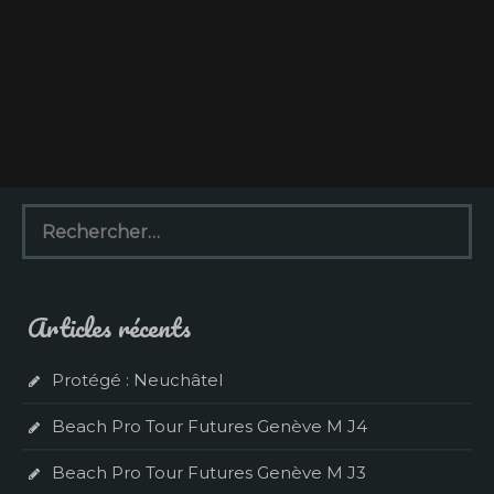
R
e
c
h
e
Articles récents
r
c
h
Protégé : Neuchâtel
e
r
Beach Pro Tour Futures Genève M J4
:
Beach Pro Tour Futures Genève M J3