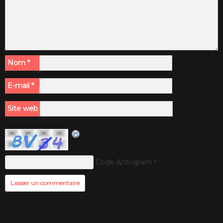
Nom
*
E-mail
*
Site web
Code Anti-spam
*