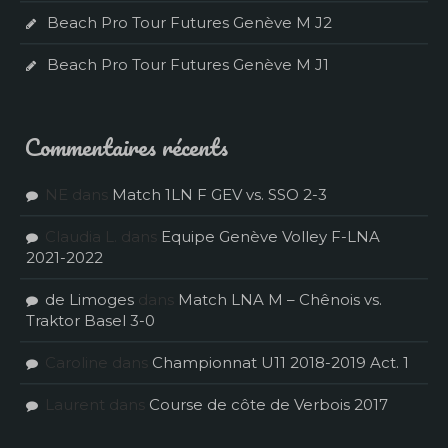
Beach Pro Tour Futures Genève M J2
Beach Pro Tour Futures Genève M J1
Commentaires récents
NE
dans
Match 1LN F GEV vs. SSO 2-3
Claudia L.
dans
Equipe Genève Volley F-LNA
2021-2022
de Limoges
dans
Match LNA M – Chênois vs.
Traktor Basel 3-0
Caroline
dans
Championnat U11 2018-2019 Act. 1
Laurent
dans
Course de côte de Verbois 2017