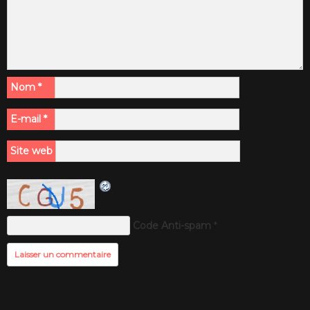
Nom
*
E-mail
*
Site web
Code Anti-spam
*