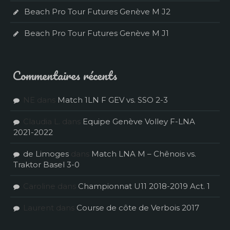
Beach Pro Tour Futures Genève M J2
Beach Pro Tour Futures Genève M J1
Commentaires récents
NE
dans
Match 1LN F GEV vs. SSO 2-3
Claudia L.
dans
Equipe Genève Volley F-LNA
2021-2022
de Limoges
dans
Match LNA M – Chênois vs.
Traktor Basel 3-0
Caroline
dans
Championnat U11 2018-2019 Act. 1
Laurent
dans
Course de côte de Verbois 2017