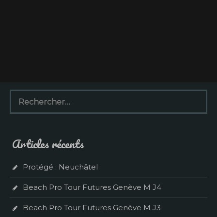
R
e
c
h
e
Articles récents
r
c
h
Protégé : Neuchâtel
e
r
Beach Pro Tour Futures Genève M J4
:
Beach Pro Tour Futures Genève M J3