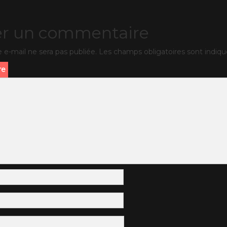
er un commentaire
 e-mail ne sera pas publiée.
Les champs obligatoires sont indiq
re