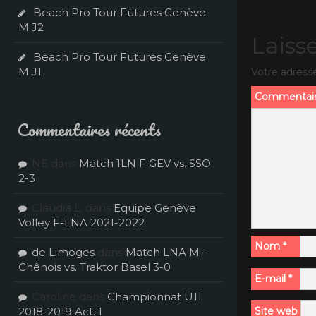
Beach Pro Tour Futures Genève
M J2
Laiss
Beach Pro Tour Futures Genève
M J1
Votre adresse
Commentai
Commentaires récents
NE
dans
Match 1LN F GEV vs. SSO
2-3
Claudia L.
dans
Equipe Genève
Volley F-LNA 2021-2022
Nom
*
de Limoges
dans
Match LNA M –
Chênois vs. Traktor Basel 3-0
E-mail
*
Caroline
dans
Championnat U11
2018-2019 Act. 1
Site web