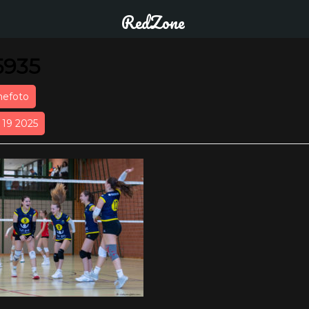
RedZone
5935
nefoto
r 19 2025