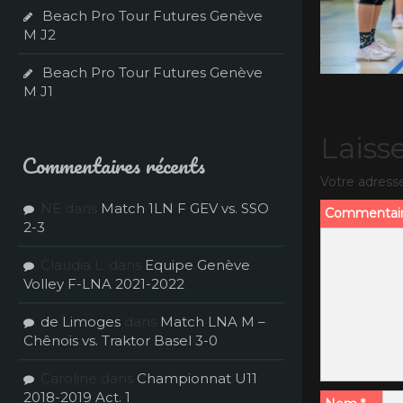
Beach Pro Tour Futures Genève
M J2
Beach Pro Tour Futures Genève
M J1
Laiss
Commentaires récents
Votre adresse
NE
dans
Match 1LN F GEV vs. SSO
Commentai
2-3
Claudia L.
dans
Equipe Genève
Volley F-LNA 2021-2022
de Limoges
dans
Match LNA M –
Chênois vs. Traktor Basel 3-0
Caroline
dans
Championnat U11
2018-2019 Act. 1