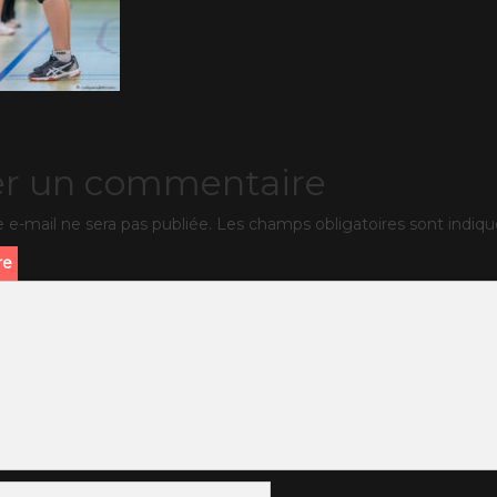
er un commentaire
 e-mail ne sera pas publiée.
Les champs obligatoires sont indiq
re