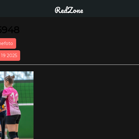
RedZone
5948
nefoto
r 19 2025