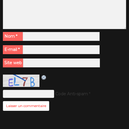
Nom
*
E-mail
*
Site web
Code Anti-spam
*