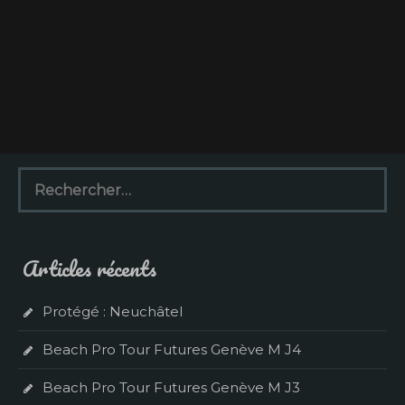
R
e
c
h
e
Articles récents
r
c
h
Protégé : Neuchâtel
e
r
Beach Pro Tour Futures Genève M J4
:
Beach Pro Tour Futures Genève M J3