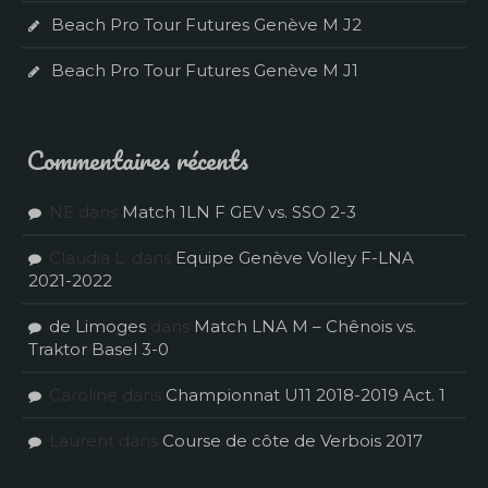
Beach Pro Tour Futures Genève M J2
Beach Pro Tour Futures Genève M J1
Commentaires récents
NE
dans
Match 1LN F GEV vs. SSO 2-3
Claudia L.
dans
Equipe Genève Volley F-LNA
2021-2022
de Limoges
dans
Match LNA M – Chênois vs.
Traktor Basel 3-0
Caroline
dans
Championnat U11 2018-2019 Act. 1
Laurent
dans
Course de côte de Verbois 2017