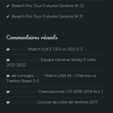
Beach Pro Tour Futures Genève M J2
Beach Pro Tour Futures Genève M J1
Commentaires récents
NE
dans
Match 1LN F GEV vs. SSO 2-3
Claudia L.
dans
Equipe Genève Volley F-LNA
2021-2022
de Limoges
dans
Match LNA M – Chênois vs.
Traktor Basel 3-0
Caroline
dans
Championnat U11 2018-2019 Act. 1
Laurent
dans
Course de côte de Verbois 2017