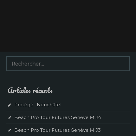
R
e
c
h
e
Articles récents
r
c
h
Protégé : Neuchâtel
e
r
Beach Pro Tour Futures Genève M J4
:
Beach Pro Tour Futures Genève M J3