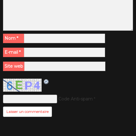
Nom
*
E-mail
*
Site web
Code Anti-spam
*