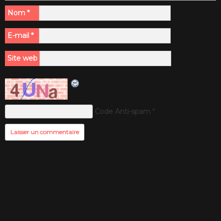
Nom
*
E-mail
*
Site web
Code Anti-spam
*