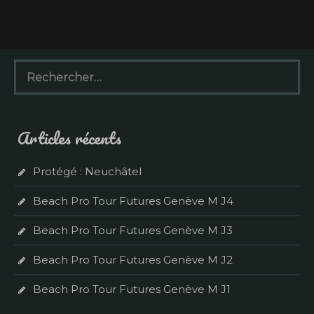
R
e
c
h
e
Articles récents
r
c
h
Protégé : Neuchâtel
e
r
Beach Pro Tour Futures Genève M J4
:
Beach Pro Tour Futures Genève M J3
Beach Pro Tour Futures Genève M J2
Beach Pro Tour Futures Genève M J1