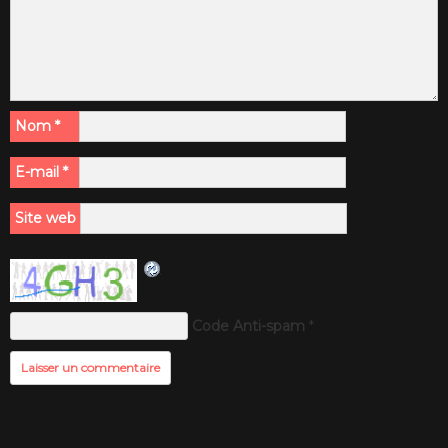
Nom
*
E-mail
*
Site web
Code Anti-spam
*