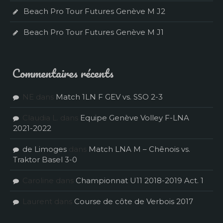
Beach Pro Tour Futures Genève M J2
Beach Pro Tour Futures Genève M J1
Commentaires récents
NE
dans
Match 1LN F GEV vs. SSO 2-3
Claudia L.
dans
Equipe Genève Volley F-LNA
2021-2022
de Limoges
dans
Match LNA M – Chênois vs.
Traktor Basel 3-0
Caroline
dans
Championnat U11 2018-2019 Act. 1
Laurent
dans
Course de côte de Verbois 2017