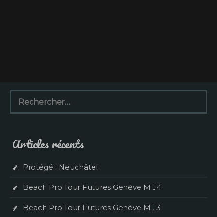
R
e
c
h
e
Articles récents
r
c
h
Protégé : Neuchâtel
e
r
Beach Pro Tour Futures Genève M J4
:
Beach Pro Tour Futures Genève M J3