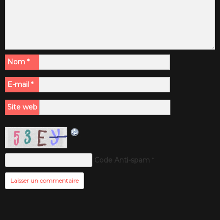
Nom
*
E-mail
*
Site web
Code Anti-spam
*