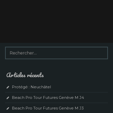
R
e
c
h
e
Articles récents
r
c
h
Protégé : Neuchâtel
e
r
Beach Pro Tour Futures Genève M J4
:
Beach Pro Tour Futures Genève M J3