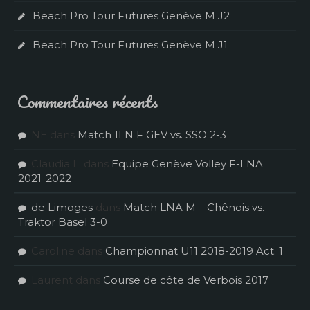
Beach Pro Tour Futures Genève M J2
Beach Pro Tour Futures Genève M J1
Commentaires récents
NE
dans
Match 1LN F GEV vs. SSO 2-3
Claudia L.
dans
Equipe Genève Volley F-LNA
2021-2022
de Limoges
dans
Match LNA M – Chênois vs.
Traktor Basel 3-0
Caroline
dans
Championnat U11 2018-2019 Act. 1
Laurent
dans
Course de côte de Verbois 2017