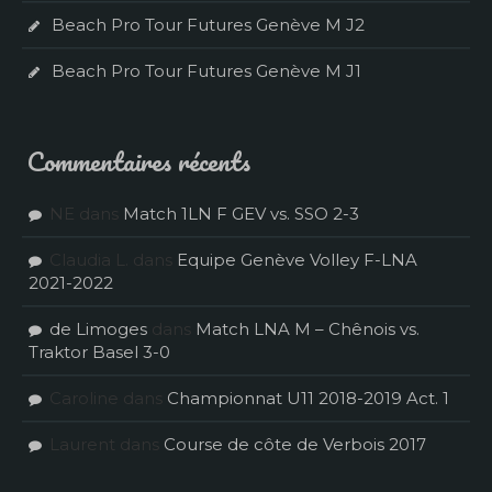
Beach Pro Tour Futures Genève M J2
Beach Pro Tour Futures Genève M J1
Commentaires récents
NE
dans
Match 1LN F GEV vs. SSO 2-3
Claudia L.
dans
Equipe Genève Volley F-LNA
2021-2022
de Limoges
dans
Match LNA M – Chênois vs.
Traktor Basel 3-0
Caroline
dans
Championnat U11 2018-2019 Act. 1
Laurent
dans
Course de côte de Verbois 2017