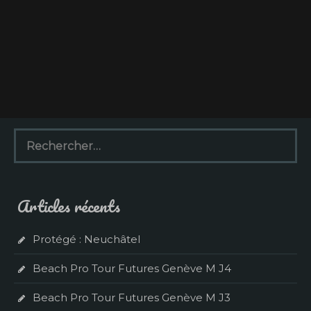
R
e
c
h
e
Articles récents
r
c
h
Protégé : Neuchâtel
e
r
Beach Pro Tour Futures Genève M J4
:
Beach Pro Tour Futures Genève M J3