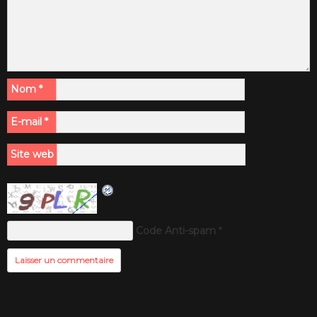
Nom
*
E-mail
*
Site web
Code Anti-spam
*