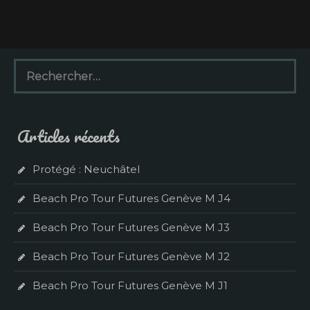
R
e
c
h
e
Articles récents
r
c
h
Protégé : Neuchâtel
e
r
Beach Pro Tour Futures Genève M J4
:
Beach Pro Tour Futures Genève M J3
Beach Pro Tour Futures Genève M J2
Beach Pro Tour Futures Genève M J1