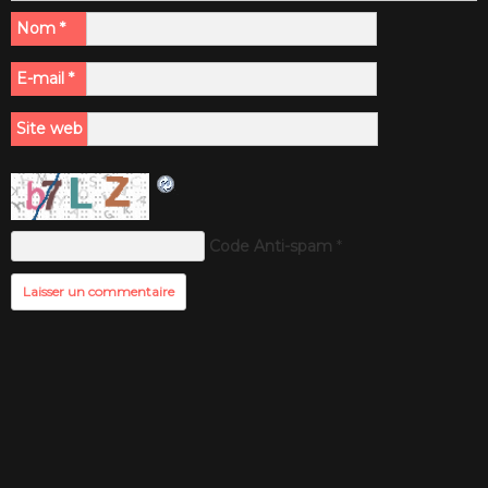
Nom
*
E-mail
*
Site web
Code Anti-spam
*