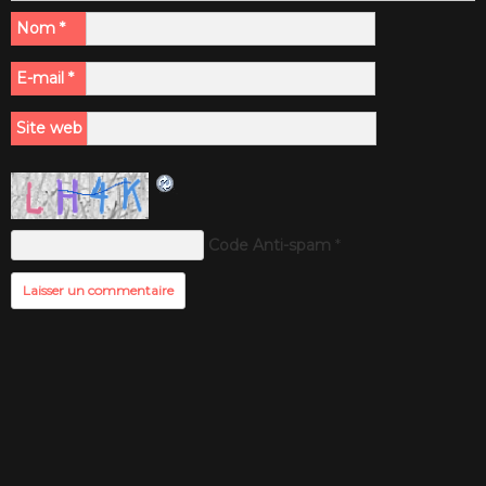
Nom
*
E-mail
*
Site web
Code Anti-spam
*