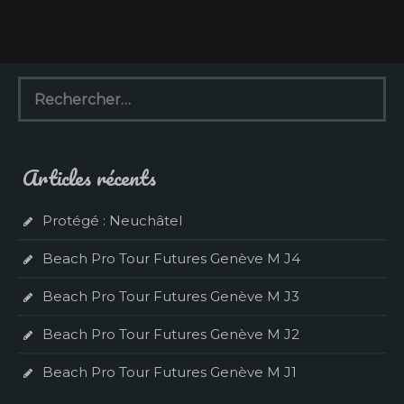
R
e
c
h
e
Articles récents
r
c
h
Protégé : Neuchâtel
e
r
Beach Pro Tour Futures Genève M J4
:
Beach Pro Tour Futures Genève M J3
Beach Pro Tour Futures Genève M J2
Beach Pro Tour Futures Genève M J1