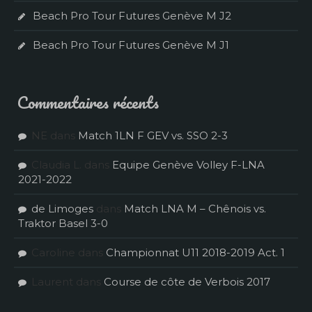
Beach Pro Tour Futures Genève M J2
Beach Pro Tour Futures Genève M J1
Commentaires récents
NE
dans
Match 1LN F GEV vs. SSO 2-3
Claudia L.
dans
Equipe Genève Volley F-LNA
2021-2022
de Limoges
dans
Match LNA M – Chênois vs.
Traktor Basel 3-0
Caroline
dans
Championnat U11 2018-2019 Act. 1
Laurent
dans
Course de côte de Verbois 2017