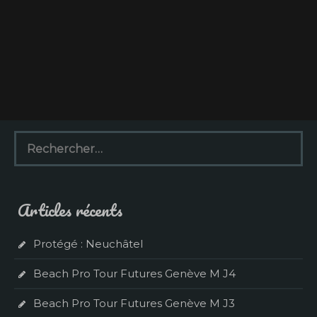
R
e
c
h
e
Articles récents
r
c
h
Protégé : Neuchâtel
e
r
Beach Pro Tour Futures Genève M J4
:
Beach Pro Tour Futures Genève M J3