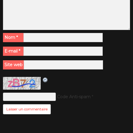
Nom
*
E-mail
*
Site web
Code Anti-spam
*