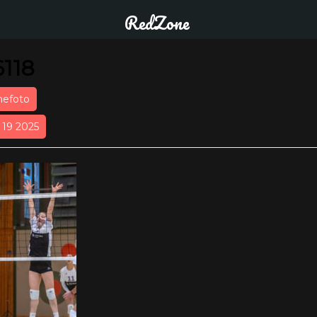
RedZone
118
nefoto
r 19 2025