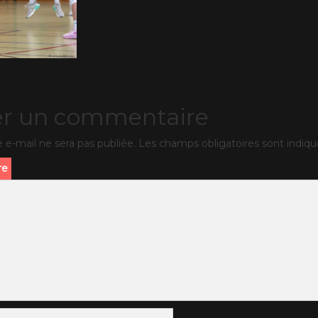
er un commentaire
 e-mail ne sera pas publiée.
Les champs obligatoires sont indiq
re