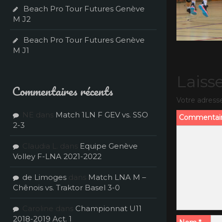
Beach Pro Tour Futures Genève
M J2
Beach Pro Tour Futures Genève
M J1
Laiss
Commentaires récents
Votre adresse
NE
dans
Match 1LN F GEV vs. SSO
Commentai
2-3
Claudia L.
dans
Equipe Genève
Volley F-LNA 2021-2022
de Limoges
dans
Match LNA M –
Chênois vs. Traktor Basel 3-0
Caroline
dans
Championnat U11
2018-2019 Act. 1