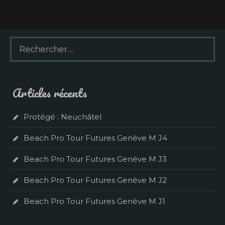
R
e
c
h
e
Articles récents
r
c
h
Protégé : Neuchâtel
e
r
Beach Pro Tour Futures Genève M J4
:
Beach Pro Tour Futures Genève M J3
Beach Pro Tour Futures Genève M J2
Beach Pro Tour Futures Genève M J1