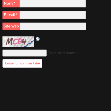
Nom
*
E-mail
*
Site web
Code Anti-spam
*