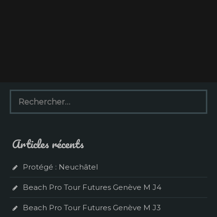
R
e
c
h
e
Articles récents
r
c
h
Protégé : Neuchâtel
e
r
Beach Pro Tour Futures Genève M J4
:
Beach Pro Tour Futures Genève M J3