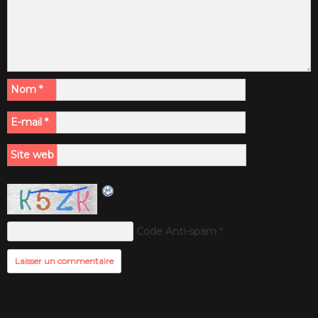
Nom
*
E-mail
*
Site web
Code Anti-spam
*