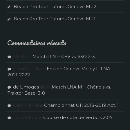
Beach Pro Tour Futures Genève M J2
Beach Pro Tour Futures Genève M J1
Commentaires récents
NE
dans
Match 1LN F GEV vs. SSO 2-3
Claudia L.
dans
Equipe Genève Volley F-LNA
2021-2022
de Limoges
dans
Match LNA M – Chênois vs.
Traktor Basel 3-0
Caroline
dans
Championnat U11 2018-2019 Act. 1
Laurent
dans
Course de côte de Verbois 2017