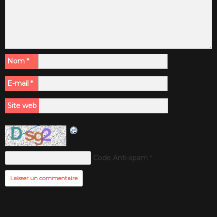
Nom
*
E-mail
*
Site web
Code Anti-spam
*