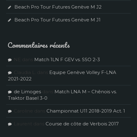
Beach Pro Tour Futures Genève M J2
Beach Pro Tour Futures Genève M J1
Commentaires récents
NE
dans
Match 1LN F GEV vs. SSO 2-3
Claudia L.
dans
Equipe Genève Volley F-LNA
2021-2022
de Limoges
dans
Match LNA M – Chênois vs.
Traktor Basel 3-0
Caroline
dans
Championnat U11 2018-2019 Act. 1
Laurent
dans
Course de côte de Verbois 2017