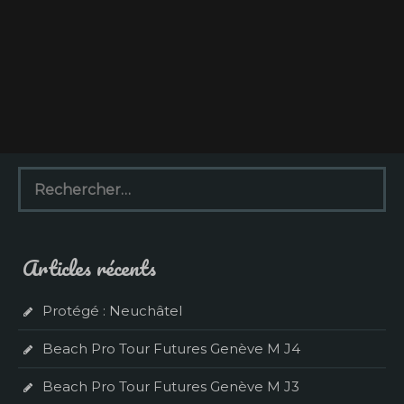
R
e
c
h
e
Articles récents
r
c
h
Protégé : Neuchâtel
e
r
Beach Pro Tour Futures Genève M J4
:
Beach Pro Tour Futures Genève M J3