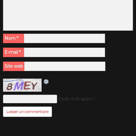
Nom
*
E-mail
*
Site web
Code Anti-spam
*