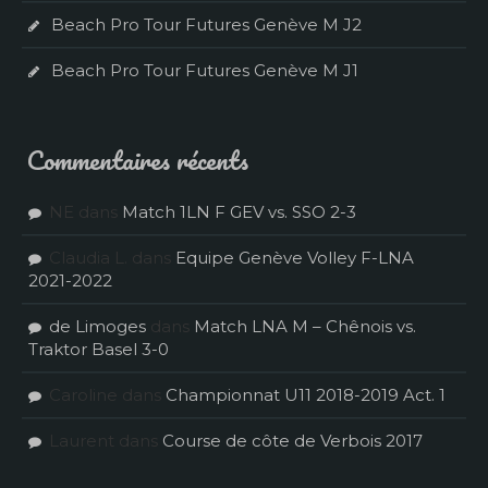
Beach Pro Tour Futures Genève M J2
Beach Pro Tour Futures Genève M J1
Commentaires récents
NE
dans
Match 1LN F GEV vs. SSO 2-3
Claudia L.
dans
Equipe Genève Volley F-LNA
2021-2022
de Limoges
dans
Match LNA M – Chênois vs.
Traktor Basel 3-0
Caroline
dans
Championnat U11 2018-2019 Act. 1
Laurent
dans
Course de côte de Verbois 2017