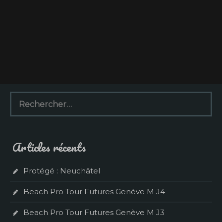
R
e
c
h
e
Articles récents
r
c
h
Protégé : Neuchâtel
e
r
Beach Pro Tour Futures Genève M J4
:
Beach Pro Tour Futures Genève M J3